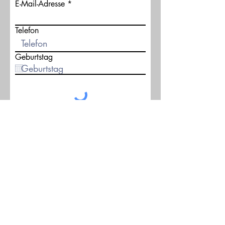
E-Mail-Adresse
Telefon
Geburtstag
Ich bin bereits als
Freiberufler*in oder mit einer
anderen selbstständigen
Tätigkeit beim Finanzamt
registriert.
Absenden