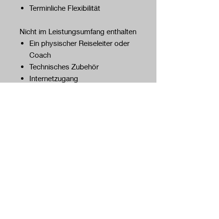
Terminliche Flexibilität
Nicht im Leistungsumfang enthalten
Ein physischer Reiseleiter oder
Coach
Technisches Zubehör
Internetzugang
Weitere Informationen
Du erhältst die Bestätigung zum
Zeitpunkt der Buchung
Es handelt sich um einen
passwortgeschützten Link
Barrierefreiheit
Das erwartet euch