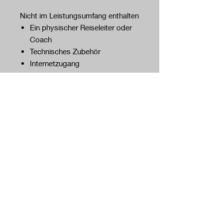
Nicht im Leistungsumfang enthalten
Ein physischer Reiseleiter oder
Coach
Technisches Zubehör
Internetzugang
Weitere Informationen
Du erhältst die Bestätigung zum
Zeitpunkt der Buchung
Es handelt sich um einen
passwortgeschützten Link
Barrierefreiheit
Das erwartet euch
ja
Gute Anbindung an den