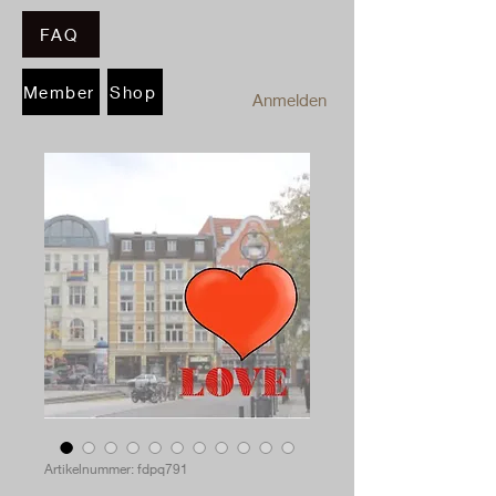
FAQ
Member
Shop
Anmelden
Artikelnummer: fdpq791